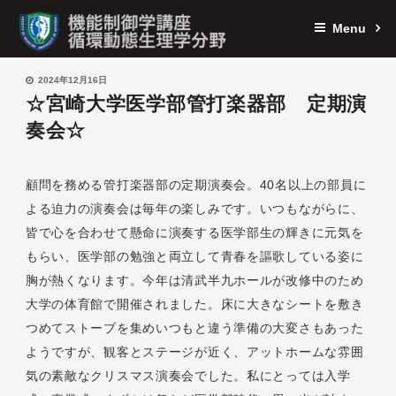
Menu
2024年12月16日
☆宮崎大学医学部管打楽器部 定期演
奏会☆
顧問を務める管打楽器部の定期演奏会。40名以上の部員に
よる迫力の演奏会は毎年の楽しみです。いつもながらに、
皆で心を合わせて懸命に演奏する医学部生の輝きに元気を
もらい、医学部の勉強と両立して青春を謳歌している姿に
胸が熱くなります。今年は清武半九ホールが改修中のため
大学の体育館で開催されました。床に大きなシートを敷き
つめてストーブを集めいつもと違う準備の大変さもあった
ようですが、観客とステージが近く、アットホームな雰囲
気の素敵なクリスマス演奏会でした。私にとっては入学