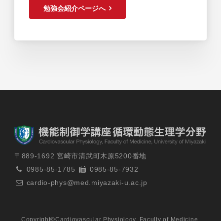
勉強会紹介ページへ
〒889-1692 宮崎市清武町木原5200番地
0985-85-1785
0985-85-7932
cardio-phys@med.miyazaki-u.ac.jp
Copyright©Cardiovascular Physiology, Faculty of Medicine,