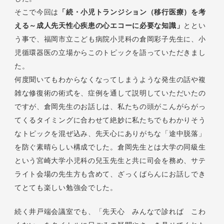
そこで今回は
「続・小児トランジション（移行医療）を考
える～成人先天性心疾患の心エコーに必要な知識」
ととい
う事で、福岡市立こども病院小児科の倉岡彩子先生に、小
児循環器医の立場からこのトピックを語っていただきまし
た。
何度聞いてもわからなくなってしまうような発生の話や複
雑な修復術の術式を、症例を通して説明していただいたの
ですが、倉岡先生のお話しは、私たちの頭がこんがらがっ
てくるタイミングに合わせて絶妙に私たちでもわかりそう
なトピックを混ぜ込み、先天心にありがちな「途中脱落」
を防ぐ素晴らしい構成でした。倉岡先生とは大学の同級生
という宮崎大学小児科の兒玉先生と共に司会を務め、サテ
ライト会場の先生方も含めて、ざっくばらんにお話しでき
てとても楽しい勉強会でした。
続く井戸端会議室でも、「先天心 みんなで診れば こわ