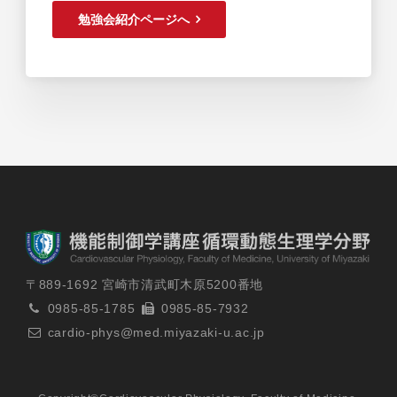
勉強会紹介ページへ
〒889-1692 宮崎市清武町木原5200番地
0985-85-1785
0985-85-7932
cardio-phys@med.miyazaki-u.ac.jp