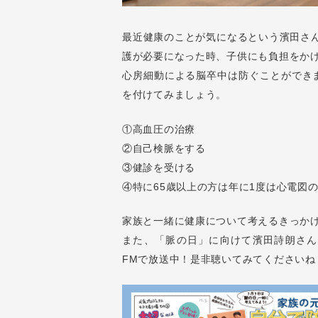
最近健康のことが気になるという濱田さ
護が必要になった時、子供にも負担をか
心房細動による脳卒中は防ぐことができ
を付けてみましょう。
①高血圧の治療
②自己検脈をする
③健診を受ける
④特に65歳以上の方は年に1度は心電図
家族と一緒に健康について考えるきっか
また、「脈の日」に向けて濱田詩朗さん
FMで放送中！是非聴いてみてくださいね