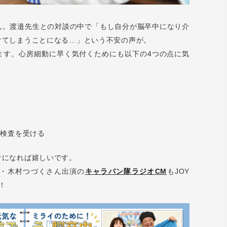
ん。渡邉先生との対談の中で「もし自分が脳卒中になり介
けてしまうことになる…」という不安の声が。
ます。心房細動に早く気付くためにも以下の4つの点に気
の検査を受ける
けになれば嬉しいです。
・木村つづくさん出演の
キャラバン隊ラジオCM
もJOY
！