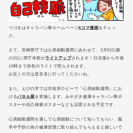
つづきはキャラバン隊ホームページ
4コマ漫画
をチェッ
ク。
さて、宮崎県庁では心房細動週間にあわせて、3月9日(脈
の日)に県庁本館が
ライトアップ
されます！日没後から午後
10時まで赤色のライトで照らされます。
お近くの方は是非見に行ってくださいね。
また、えびの市では市役所ロビーで『心房細動週間』にお
ける
パネル展
を実施します。みやざき健康キャラバン隊ポ
スターや自己検脈ポスターなども設置される予定です。
心房細動週間を通して心房細動について知ってもらい、脳
卒中予防の為の健康習慣に取り組んでもらえると嬉しいで