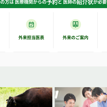
予約
紹介状
の方は 医療機関からの
と 医師の
が必要
門
外来担当医表
外来のご案内