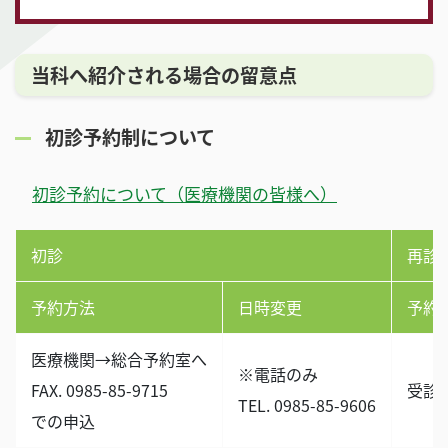
当科へ紹介される場合の留意点
初診予約制について
初診予約について（医療機関の皆様へ）
初診
再診
予約方法
日時変更
予約
医療機関→総合予約室へ
※電話のみ
FAX. 0985-85-9715
受診
TEL. 0985-85-9606
での申込