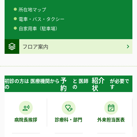
所在地マップ
電車・バス・タクシー
自家用車（駐車場）
フロア案内
予
紹介
初診の方は 医療機関から
と 医師
が必要で
の
約
の
状
す
病院長挨拶
診療科・部門
外来担当医表