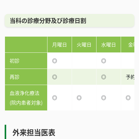
当科の診療分野及び診療日割
月曜日
火曜日
水曜日
金曜
初診
◎
◎
再診
◎
◎
予約
血液浄化療法
◎
◎
◎
◎
(院内患者対象)
外来担当医表