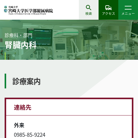
検索
アクセス
メニュー
診療科・部門
腎臓内科
診療案内
連絡先
外来
0985-85-9224