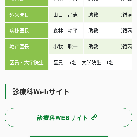
外来医長
山口 昌志
助教
（循環器
病棟医長
森林 耕平
助教
（循環器
教育医長
小牧 聡一
助教
（循環器
医員・大学院生
医員 7名 大学院生 1名
診療科Webサイト
診療科WEBサイト