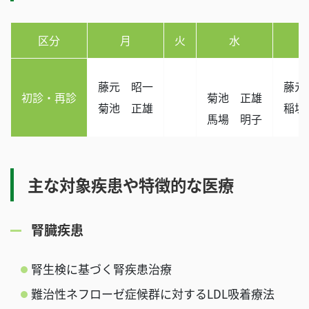
区分
月
火
水
藤元 昭一
藤元
初診・再診
菊池 正雄
菊池 正雄
稲垣
馬場 明子
主な対象疾患や特徴的な医療
腎臓疾患
腎生検に基づく腎疾患治療
難治性ネフローゼ症候群に対するLDL吸着療法