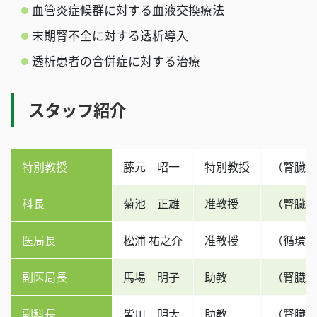
血管炎症候群に対する血液交換療法
末期腎不全に対する透析導入
透析患者の合併症に対する治療
スタッフ紹介
特別教授
藤元 昭一
特別教授
（腎臓）
科長
菊池 正雄
准教授
（腎臓）
医局長
松浦 祐之介
准教授
（循環器
副医局長
馬場 明子
助教
（腎臓）
副科長
皆川 明大
助教
（腎臓）