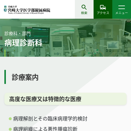
検索
アクセス
メニュー
診療科・部門
病理診断科
診療案内
高度な医療又は特徴的な医療
病理解剖とその臨床病理学的検討
病理組織による悪性腫瘍診断