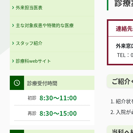
診療
外来担当医表
主な対象疾患や特徴的な医療
連絡先
スタッフ紹介
外来窓口
TEL：09
診療科webサイト
ご紹介
診療受付時間
8:30～11:00
初診
紹介状
入院が
8:30～15:00
再診
当科へ