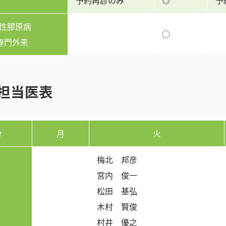
予約再診のみ
◎
予
1陽性膠原病
○
専門外来
担当医表
分
月
火
梅北 邦彦
宮内 俊一
松田 基弘
木村 賢俊
村井 優之