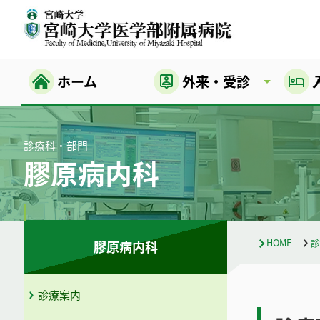
ホーム
外来・受診
診療科・部門
膠原病内科
HOME
診
膠原病内科
診療案内