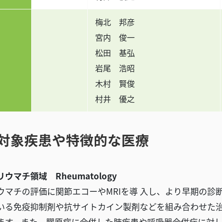
梅北 邦彦
宮内 俊一
松田 基弘
岩尾 浩昭
木村 賢俊
村井 優之
対象疾患や特徴的な医療
ウマチ領域 Rheumatology
ウマチの評価に関節エコーやMRIを導 入し、より早期の診
いる免疫抑制剤や抗サイトカイン製剤などを組み合わせた治
ます。また、膠原病に合併した肺疾患や呼吸器合併症に対し