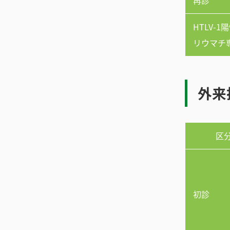
再診
HTLV-
リウマチ
外来
区
初診