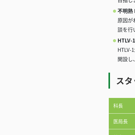
不明熱 Fe
原因が
談を行
HTLV-
HTL
開設し
スタ
科長
医局長