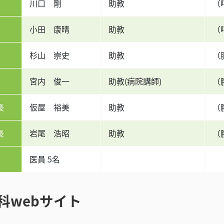
川口 剛
助教
（
小田 康晴
助教
（
杉山 崇史
助教
（
宮内 俊一
助教(病院講師)
（
長
仮屋 裕美
助教
（
長
岩尾 浩昭
助教
（
医員 5名
科webサイト