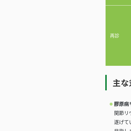
再診
主な
膠原病リ
関節リ
遂げて
目指し