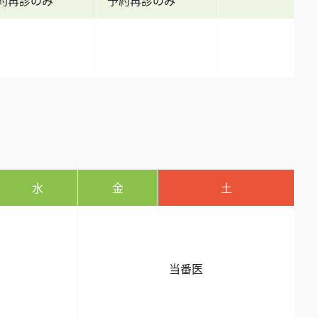
約再診のみ
予約再診のみ
水
金
土
当番医