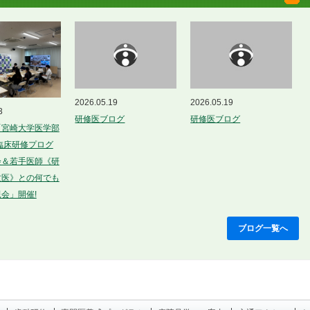
2026.05.19
2026.05.19
3
研修医ブログ
研修医ブログ
「宮崎大学医学部
床研修プログ
会＆若手医師《研
医》との何でも
会」開催!
ブログ一覧へ