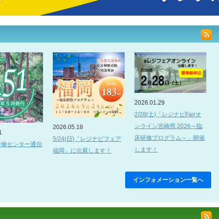
2026.01.29
2/28(土)「レジナビFairオ
ンライン宮崎県 2026～臨
2026.05.18
1
床研修プログラム～」開催
5/24(日)「レジナビフェア
研修センター通信
します！
福岡」に出展します！
インフォメーション一覧へ