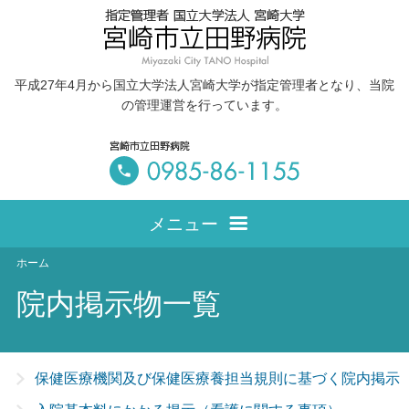
平成27年4月から国立大学法人宮崎大学が指定管理者となり、当院
の管理運営を行っています。
メニュー
ホーム
ホーム
院内掲示物一覧
病院概要
院長挨拶
診療案内
保健医療機関及び保健医療養担当規則に基づく院内掲示
医療関係者向け
外来診療
施設紹介