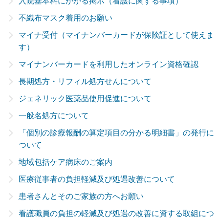
入院基本料にかかる掲示（看護に関する事項）
外来受診依頼
採用情報
入院診療
医師一覧
不織布マスク着用のお願い
マイナ受付（マイナンバーカードが保険証として使えま
アクセス
CT・MRI撮影依頼
訪問診療・往診
組織
す）
入院依頼
検診・健診
沿革
マイナンバーカードを利用したオンライン資格確認
実習・研修案内
長期処方・リフィル処方せんについて
お見舞いの方へ
ジェネリック医薬品使用促進について
居宅介護支援事業所
居宅介護支援事業所
一般名処方について
院内掲示物一覧
「個別の診療報酬の算定項目の分かる明細書」の発行に
ついて
地域包括ケア病床のご案内
医療従事者の負担軽減及び処遇改善について
患者さんとそのご家族の方へお願い
看護職員の負担の軽減及び処遇の改善に資する取組につ