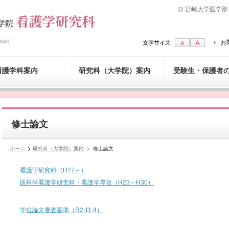
宮崎大学医学部
zaki
お
看護学科案内
研究科（大学院）案内
受験生・保護者
修士論文
ホーム
研究科（大学院）案内
修士論文
看護学研究科（H27～）
医科学看護学研究科・看護学専攻（H23～H30）
学位論文審査基準（R2.11.4）