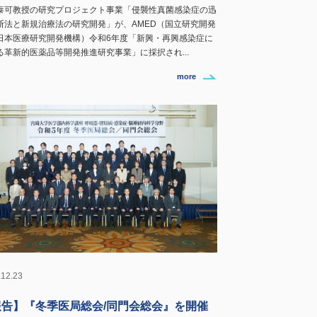
泰可教授の研究プロジェクト事業「侵襲性真菌感染症の迅
断法と新規治療法の研究開発」が、AMED（国立研究開発
日本医療研究開発機構）令和6年度「新興・再興感染症に
る革新的医薬品等開発推進研究事業」に採択され...
more
.12.23
報告】『冬季医局総会/同門会総会』を開催