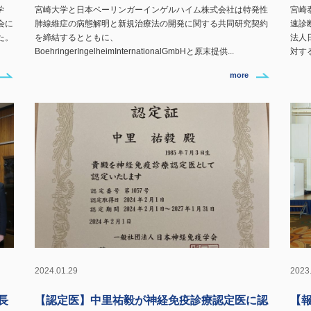
学
宮崎大学と日本ベーリンガーインゲルハイム株式会社は特発性
宮崎
会に
肺線維症の病態解明と新規治療法の開発に関する共同研究契約
速診
た。
を締結するとともに、
法人
BoehringerIngelheimInternationalGmbHと原末提供...
対す
more
2024.01.29
2023
長
【認定医】中里祐毅が神経免疫診療認定医に認
【