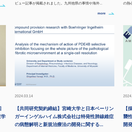
ビュー記事が掲載されました。九州他県の事情や海外...
の熱
more
2024.03.14
2024
回
【共同研究契約締結】宮崎大学と日本ベーリン
【
症学
ガーインゲルハイム株式会社は特発性肺線維症
襲
の病態解明と新規治療法の開発に関する...
開発