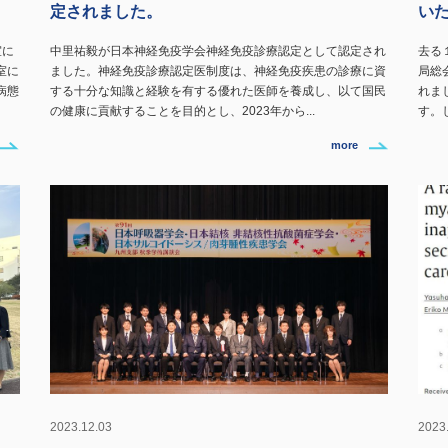
定されました。
い
室に
中里祐毅が日本神経免疫学会神経免疫診療認定として認定され
去る
室に
ました。神経免疫診療認定医制度は、神経免疫疾患の診療に資
局総
病態
する十分な知識と経験を有する優れた医師を養成し、以て国民
れま
の健康に貢献することを目的とし、2023年から...
す。
more
2023.12.03
2023