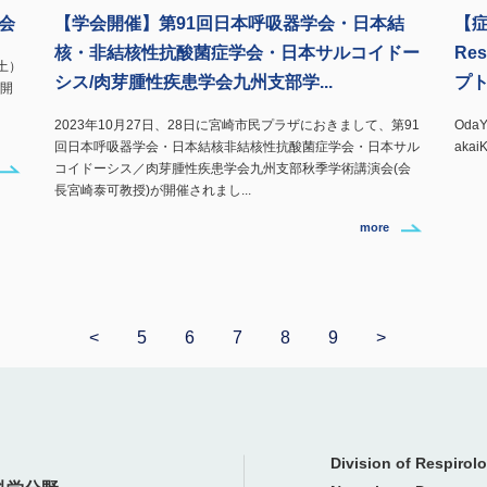
会
【学会開催】第91回日本呼吸器学会・日本結
【
核・非結核性抗酸菌症学会・日本サルコイドー
Res
土）
シス/肉芽腫性疾患学会九州支部学...
プト
ド開
2023年10月27日、28日に宮崎市民プラザにおきまして、第91
OdaY
回日本呼吸器学会・日本結核非結核性抗酸菌症学会・日本サル
akaiK
コイドーシス／肉芽腫性疾患学会九州支部秋季学術講演会(会
長宮崎泰可教授)が開催されまし...
more
<
5
6
7
8
9
>
Division of Respirol