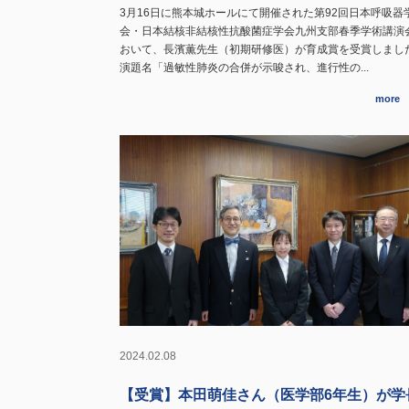
3月16日に熊本城ホールにて開催された第92回日本呼吸器
会・日本結核非結核性抗酸菌症学会九州支部春季学術講演
おいて、長濱薫先生（初期研修医）が育成賞を受賞しまし
演題名「過敏性肺炎の合併が示唆され、進行性の...
more
2024.02.08
【受賞】本田萌佳さん（医学部6年生）が学