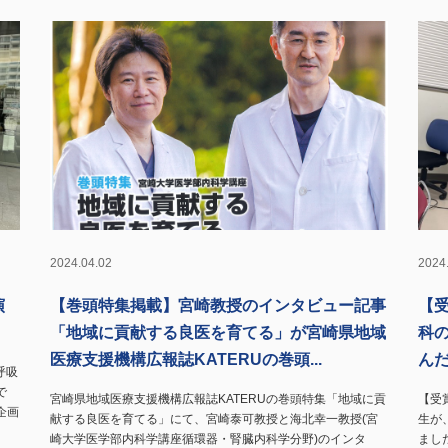
2024.04.02
2024
演
【巻頭特集掲載】宮崎教授のインタビュー記事
【
「地域に貢献する良医を育てる」が宮崎県地域
科
医療支援機構広報誌KATERUの巻頭...
ん
呼吸
で
宮崎県地域医療支援機構広報誌KATERUの巻頭特集「地域に貢
【受
企画
献する良医を育てる」にて、宮崎泰可教授と海北幸一教授(宮
生が
崎大学医学部内科学講座循環器・腎臓内科学分野)のインタ
まし