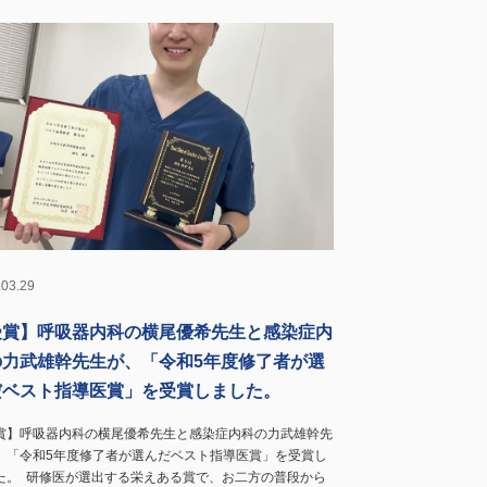
.03.29
受賞】呼吸器内科の横尾優希先生と感染症内
の力武雄幹先生が、「令和5年度修了者が選
だベスト指導医賞」を受賞しました。
賞】呼吸器内科の横尾優希先生と感染症内科の力武雄幹先
、「令和5年度修了者が選んだベスト指導医賞」を受賞し
た。 研修医が選出する栄えある賞で、お二方の普段から