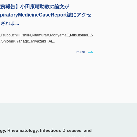
症例報告】小田康晴助教の論文が
piratoryMedicineCaseReport誌にアクセ
されま...
,TsubouchiH,IshiiN,KitamuraA,MoriyamaE,MitsutomeE,S
,ShiomiK,YanagiS,MiyazakiT.Ar...
more
ogy, Rheumatology, Infectious Diseases, and