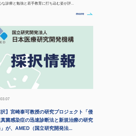
心な診療と勉強と若手教育に打ち込む姿が評...
more
.03.07
採択】宮崎泰可教授の研究プロジェクト「侵
性真菌感染症の迅速診断法と新規治療の研究
」が、AMED（国立研究開発法...