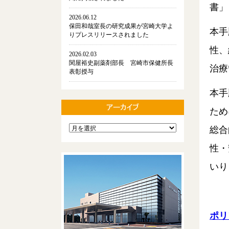
書」
2026.06.12
保田和哉室長の研究成果が宮崎大学よ
本手
りプレスリリースされました
性、
2026.02.03
関屋裕史副薬剤部長 宮崎市保健所長
治療
表彰授与
本⼿
ため
総合
性・
いり
ポリ