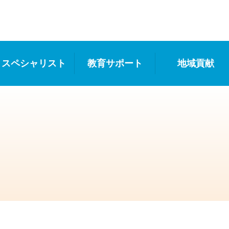
スペシャリスト
教育サポート
地域貢献
活動）
ジュール（一般病棟）
専門看護師・認定看護師
専門分野の院内認定看護師
院内認定看護師
スペシャリストの活動
教育理念
キャリアパス
看護部現任教育
新規採用者の教育体制
その他
学研ナーシングサポート（e-ラーニング）
公開講座
スポーツイベント
地域住民の健康維