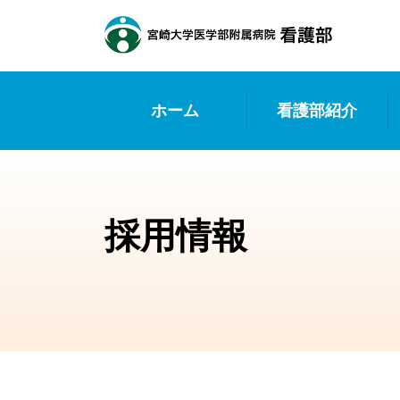
ホーム
看護部紹介
看護部長挨拶
看護部理念・基本方針
看護体制
看護部の活動（委員会
日勤看護師の1日のスケ
採用情報