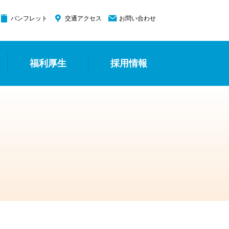
パンフレット
交通アクセス
お問い合わせ
福利厚生
採用情報
への帯同
持・向上活動
休暇
看護師宿舎紹介
育児休業の復帰支援
子育て支援
職員募集
新人看護師の声
先輩ナースの声
ママ・パパナースの声
就職説明会
看護体験について