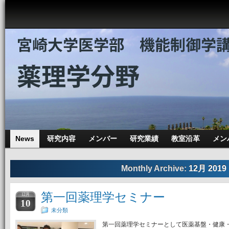
News
研究内容
メンバー
研究業績
教室沿革
メン
Monthly Archive:
12月 2019
第一回薬理学セミナー
12月
10
未分類
第一回薬理学セミナーとして医薬基盤・健康