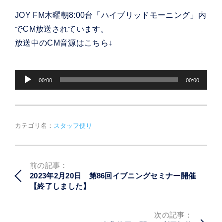
JOY FM木曜朝8:00台「ハイブリッドモーニング」内
でCM放送されています。
放送中のCM音源はこちら↓
音
00:00
00:00
声
プ
レ
ー
ヤ
カテゴリ名：
スタッフ便り
ー
投
前の記事：
稿
2023年2月20日 第86回イブニングセミナー開催
ナ
【終了しました】
ビ
ゲ
ー
次の記事：
シ