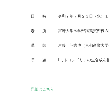
日 時 ： 令和７年７月２３日（水）１
場 所 ： 宮崎大学医学部講義実習棟３
講 師 ： 遠藤 斗志也（京都産業大学
演 題 ： ｢ミトコンドリアの生合成を担
詳細はこちら