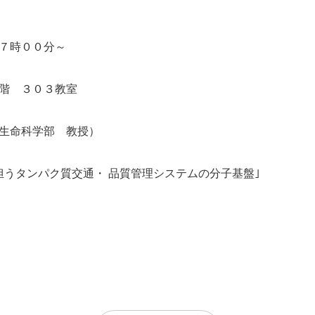
７時００分～
階 ３０３教室
生命科学部 教授）
うタンパク質交通・ 品質管理システムの分子基盤｣