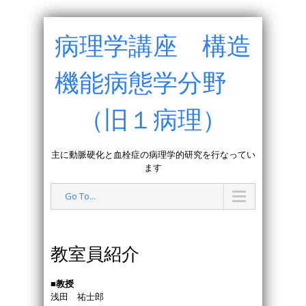
病理学講座 構造
機能病態学分野
（旧１病理）
主に動脈硬化と血栓症の病理学的研究を行なってい
ます
Go To...
教室員紹介
■教授
浅田 祐士郎