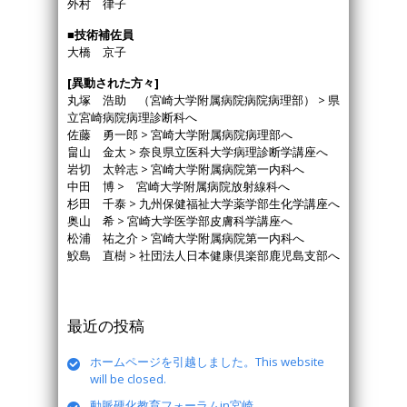
外村 律子
■技術補佐員
大橋 京子
[異動された方々]
丸塚 浩助 （宮崎大学附属病院病院病理部） > 県
立宮崎病院病理診断科へ
佐藤 勇一郎 > 宮崎大学附属病院病理部へ
畠山 金太 > 奈良県立医科大学病理診断学講座へ
岩切 太幹志 > 宮崎大学附属病院第一内科へ
中田 博 > 宮崎大学附属病院放射線科へ
杉田 千泰 > 九州保健福祉大学薬学部生化学講座へ
奥山 希 > 宮崎大学医学部皮膚科学講座へ
松浦 祐之介 > 宮崎大学附属病院第一内科へ
鮫島 直樹 > 社団法人日本健康倶楽部鹿児島支部へ
最近の投稿
ホームページを引越しました。This website
will be closed.
動脈硬化教育フォーラムin宮崎