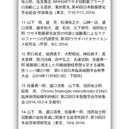
祐士郎、塩見雅志: WHHLMIウサギ冠動脈プラーク
の加齢による質的、量的変化. 第46回日本動脈硬化
学会総会•学術集会（東京、7/10-7/11, 2014）
11. 山下 篤、趙 芫、松浦祐之介、山崎一諒、盛
口清香、越本知大、趙 松吉、久下裕司、浅田祐士
郎: ウサギ動脈硬化血管の代謝と低酸素によるマク
ロファージの代謝変化. 第3回ウサギバイオサイエン
ス研究会（甲府、8/2, 2014）
12. 野口裕史、徳満貴子、大野昭信、峰松映子、黒
木英輝、西川詩織、田中弘之、丸塚浩助、佐藤勇一
郎 後腹膜に発生した印鑑細胞様形態を呈する濾胞
性リンパ腫の1例. 第5３回日本臨床細胞学会秋季
大会 (2014年11月8日-9日、下関市)
13. 佐藤勇一郎、盛口淸香、山下篤、浅田祐士郎、
鮫島 浩. Chronic histiocytic intervillositis (CHI)の
臨床病理組織学的検討. 第22回日本胎盤学会学術集
会 (2014, 10.3-4. 京都市)
14. 山下 篤、盛口清香、佐藤勇一郎、浅田祐士郎:
冠動脈の血栓形成に関連する血管性因子. 第19回日
本血管病理研究会（東京、10/4, 2014）