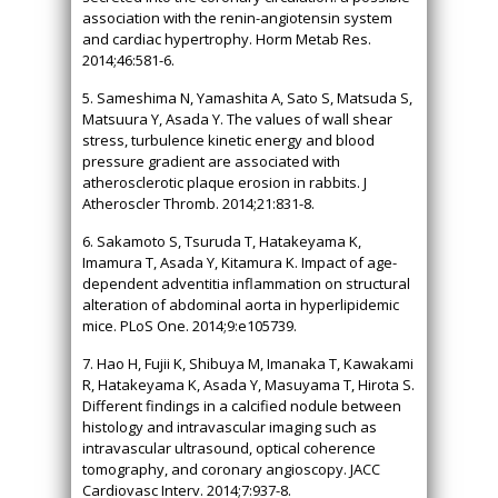
association with the renin-angiotensin system
and cardiac hypertrophy. Horm Metab Res.
2014;46:581-6.
5. Sameshima N, Yamashita A, Sato S, Matsuda S,
Matsuura Y, Asada Y. The values of wall shear
stress, turbulence kinetic energy and blood
pressure gradient are associated with
atherosclerotic plaque erosion in rabbits. J
Atheroscler Thromb. 2014;21:831-8.
6. Sakamoto S, Tsuruda T, Hatakeyama K,
Imamura T, Asada Y, Kitamura K. Impact of age-
dependent adventitia inflammation on structural
alteration of abdominal aorta in hyperlipidemic
mice. PLoS One. 2014;9:e105739.
7. Hao H, Fujii K, Shibuya M, Imanaka T, Kawakami
R, Hatakeyama K, Asada Y, Masuyama T, Hirota S.
Different findings in a calcified nodule between
histology and intravascular imaging such as
intravascular ultrasound, optical coherence
tomography, and coronary angioscopy. JACC
Cardiovasc Interv. 2014;7:937-8.