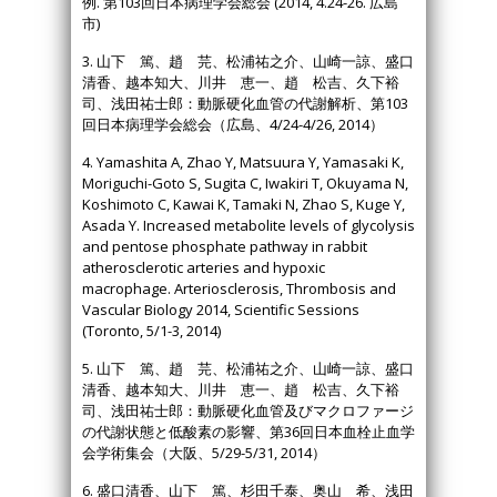
例. 第103回日本病理学会総会 (2014, 4.24-26. 広島
市)
3. 山下 篤、趙 芫、松浦祐之介、山崎一諒、盛口
清香、越本知大、川井 恵一、趙 松吉、久下裕
司、浅田祐士郎：動脈硬化血管の代謝解析、第103
回日本病理学会総会（広島、4/24-4/26, 2014）
4. Yamashita A, Zhao Y, Matsuura Y, Yamasaki K,
Moriguchi-Goto S, Sugita C, Iwakiri T, Okuyama N,
Koshimoto C, Kawai K, Tamaki N, Zhao S, Kuge Y,
Asada Y. Increased metabolite levels of glycolysis
and pentose phosphate pathway in rabbit
atherosclerotic arteries and hypoxic
macrophage. Arteriosclerosis, Thrombosis and
Vascular Biology 2014, Scientific Sessions
(Toronto, 5/1-3, 2014)
5. 山下 篤、趙 芫、松浦祐之介、山崎一諒、盛口
清香、越本知大、川井 恵一、趙 松吉、久下裕
司、浅田祐士郎：動脈硬化血管及びマクロファージ
の代謝状態と低酸素の影響、第36回日本血栓止血学
会学術集会（大阪、5/29-5/31, 2014）
6. 盛口清香、山下 篤、杉田千泰、奥山 希、浅田