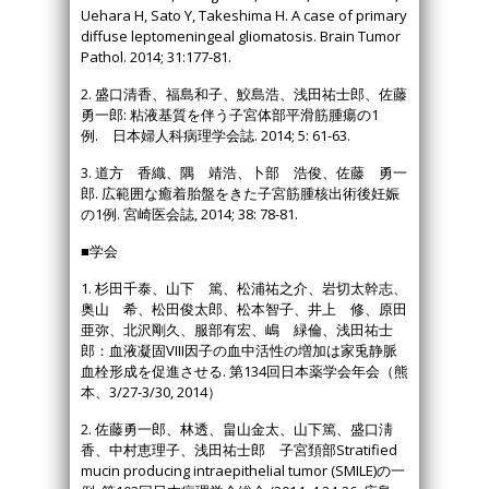
Uehara H, Sato Y, Takeshima H. A case of primary
diffuse leptomeningeal gliomatosis. Brain Tumor
Pathol. 2014; 31:177-81.
2. 盛口清香、福島和子、鮫島浩、浅田祐士郎、佐藤
勇一郎: 粘液基質を伴う子宮体部平滑筋腫瘍の1
例. 日本婦人科病理学会誌. 2014; 5: 61-63.
3. 道方 香織、隅 靖浩、卜部 浩俊、佐藤 勇一
郎. 広範囲な癒着胎盤をきた子宮筋腫核出術後妊娠
の1例. 宮崎医会誌, 2014; 38: 78-81.
■学会
1. 杉田千泰、山下 篤、松浦祐之介、岩切太幹志、
奥山 希、松田俊太郎、松本智子、井上 修、原田
亜弥、北沢剛久、服部有宏、嶋 緑倫、浅田祐士
郎：血液凝固VIII因子の血中活性の増加は家兎静脈
血栓形成を促進させる. 第134回日本薬学会年会（熊
本、3/27-3/30, 2014）
2. 佐藤勇一郎、林透、畠山金太、山下篤、盛口淸
香、中村恵理子、浅田祐士郎 子宮頚部Stratified
mucin producing intraepithelial tumor (SMILE)の一