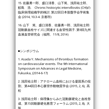
15. 佐藤勇一郎、盛口淸香、山下篤、浅田祐士郎、
鮫島 浩. Chronic histiocytic intervillositis (CHI)の
臨床病理組織学的検討. 第22回日本胎盤学会学術集
会 (2014, 10.3-4. 京都市)
16. 山下 篤、盛口清香、佐藤勇一郎、浅田祐士郎:
冠動脈血栓サイズに関連する血管性因子. 第9回九州
血液血管研究会（福岡、11/8, 2014）
■シンポジウム
1. Asada Y.: Mechanisms of thrombus formation
on cardiovascular events. The 9th International
Symposium on Advances in Legal Medicine,
Fukuoka, (2014-6-17)
2. 浅田祐士郎：アテローム血栓における凝固系の役
割、第44回日本心脈管作動物質学会 (2015, 2, 6), 高
松
3. 浅田祐士郎：病理像からみた冠動脈硬化と血栓形
成、第15回動脈硬化教育フォーラム (2015, 2, 8), 大
阪