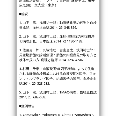
病理鑑別診断アトラス 子宮体癌. 森谷卓也、柳井
広之(編) 文光堂（東京）
■総説
1. 山下 篤、浅田祐士郎：動脈硬化巣の代謝と血栓
形成能、血栓止血誌 2014; 25: 348-356.
2. 山下 篤、浅田祐士郎：血栓•塞栓症の発症機序
と病理所見、日本臨床 2014; 72 1180-1183.
3. 佐藤勇一郎、丸塚浩助、畠山金太、浅田祐士郎：
周産期胎盤の診断病理：胎盤の肉眼所見の取り方と
検体の扱い方. 病理と臨床 2014; 32:494-502.
4. 杉田 千泰：血液凝固VIII因子増加によって促進
される静脈血栓形成における血液凝固XI因子、フォ
ンウィルブランド因子、組織因子の関与、血栓止血
誌 2014; 25: 523-532.
5. 山下 篤、浅田祐士郎：TMAの病理、血栓止血誌
2014; 25: 682-688.
■症例報告
1. Yamasaki K, Yokogami K, Ohta H, Yamashita S,