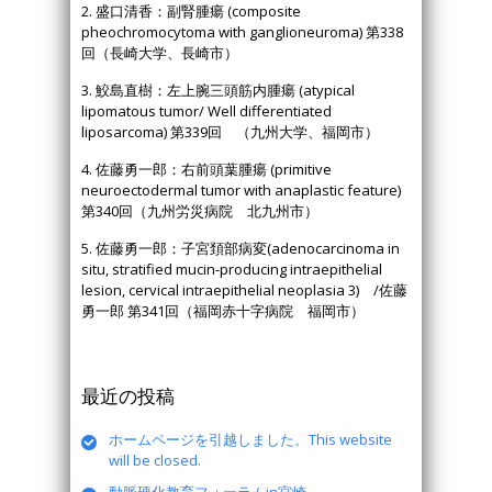
2. 盛口清香：副腎腫瘍 (composite
pheochromocytoma with ganglioneuroma) 第338
回（長崎大学、長崎市）
3. 鮫島直樹：左上腕三頭筋内腫瘍 (atypical
lipomatous tumor/ Well differentiated
liposarcoma) 第339回 （九州大学、福岡市）
4. 佐藤勇一郎：右前頭葉腫瘍 (primitive
neuroectodermal tumor with anaplastic feature)
第340回（九州労災病院 北九州市）
5. 佐藤勇一郎：子宮頚部病変(adenocarcinoma in
situ, stratified mucin-producing intraepithelial
lesion, cervical intraepithelial neoplasia 3) /佐藤
勇一郎 第341回（福岡赤十字病院 福岡市）
最近の投稿
ホームページを引越しました。This website
will be closed.