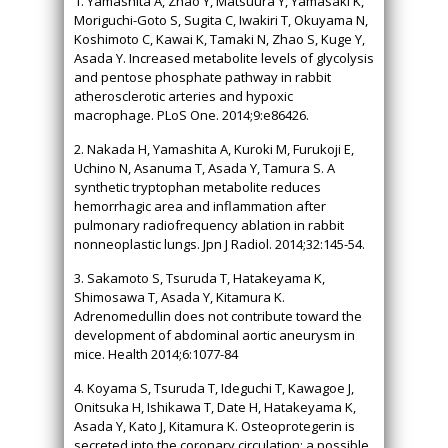
1. Yamashita A, Zhao Y, Matsuura Y, Yamasaki K,
Moriguchi-Goto S, Sugita C, Iwakiri T, Okuyama N,
Koshimoto C, Kawai K, Tamaki N, Zhao S, Kuge Y,
Asada Y. Increased metabolite levels of glycolysis
and pentose phosphate pathway in rabbit
atherosclerotic arteries and hypoxic
macrophage. PLoS One. 2014;9:e86426.
2. Nakada H, Yamashita A, Kuroki M, Furukoji E,
Uchino N, Asanuma T, Asada Y, Tamura S. A
synthetic tryptophan metabolite reduces
hemorrhagic area and inflammation after
pulmonary radiofrequency ablation in rabbit
nonneoplastic lungs. Jpn J Radiol. 2014;32:145-54.
3. Sakamoto S, Tsuruda T, Hatakeyama K,
Shimosawa T, Asada Y, Kitamura K.
Adrenomedullin does not contribute toward the
development of abdominal aortic aneurysm in
mice. Health 2014;6:1077-84
4. Koyama S, Tsuruda T, Ideguchi T, Kawagoe J,
Onitsuka H, Ishikawa T, Date H, Hatakeyama K,
Asada Y, Kato J, Kitamura K. Osteoprotegerin is
secreted into the coronary circulation: a possible