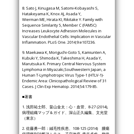
8. Sato J, Kinugasa M, Satomi-Kobayashi S,
Hatakeyama K, Knox AJ, Asada Y,
Wierman ME, Hirata KI, Rikitake Y. Family with
Sequence Similarity 5, Member C (FAM5C)
Increases Leukocyte Adhesion Molecules in
Vascular Endothelial Cells: Implication in Vascular
Inflammation. PLoS One. 2014;9:e107236.
9. Maekawa K, Moriguchi-Goto S, Kamiunten A,
Kubuki Y, Shimoda K, Takeshima H, Asada Y,
Marutsuka K. Primary Central Nervous System
Lymphoma in Miyazaki,Southwestern Japan, a
Human T-Lymphotropic Virus Type-1 (HTLV-1)-
Endemic Area: Clinicopathological Review of 31
Cases. J Clin Exp Hematop. 2014;54:179-85.
■著書
1. 浅田祐士郎、畠山金太：心・血管、8-27 (2014),
病理組織マップ＆ガイド、深山正久編集、文光堂
（東京）
2. 佐藤勇一郎：絨毛性疾患、108-125 (2014) 腫瘍