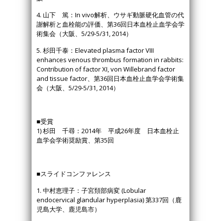
4. 山下 篤：In vivo解析、ウサギ動脈硬化血管の代
謝解析と血栓能の評価、第36回日本血栓止血学会学
術集会（大阪、5/29-5/31, 2014）
5. 杉田千泰：Elevated plasma factor VIII
enhances venous thrombus formation in rabbits:
Contribution of factor XI, von Willebrand factor
and tissue factor、第36回日本血栓止血学会学術集
会（大阪、5/29-5/31, 2014）
■受賞
1) 杉田 千尋：2014年 平成26年度 日本血栓止
血学会学術奨励賞、第35回
■スライドコンファレンス
1. 中村恵理子：子宮頚部病変 (Lobular
endocervical glandular hyperplasia) 第337回（鹿
児島大学、鹿児島市）