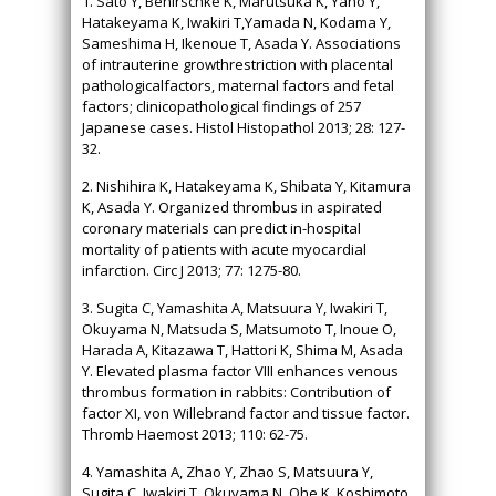
1. Sato Y, Benirschke K, Marutsuka K, Yano Y,
Hatakeyama K, Iwakiri T,Yamada N, Kodama Y,
Sameshima H, Ikenoue T, Asada Y. Associations
of intrauterine growthrestriction with placental
pathologicalfactors, maternal factors and fetal
factors; clinicopathological findings of 257
Japanese cases. Histol Histopathol 2013; 28: 127-
32.
2. Nishihira K, Hatakeyama K, Shibata Y, Kitamura
K, Asada Y. Organized thrombus in aspirated
coronary materials can predict in-hospital
mortality of patients with acute myocardial
infarction. Circ J 2013; 77: 1275-80.
3. Sugita C, Yamashita A, Matsuura Y, Iwakiri T,
Okuyama N, Matsuda S, Matsumoto T, Inoue O,
Harada A, Kitazawa T, Hattori K, Shima M, Asada
Y. Elevated plasma factor VIII enhances venous
thrombus formation in rabbits: Contribution of
factor XI, von Willebrand factor and tissue factor.
Thromb Haemost 2013; 110: 62-75.
4. Yamashita A, Zhao Y, Zhao S, Matsuura Y,
Sugita C, Iwakiri T, Okuyama N, Ohe K, Koshimoto