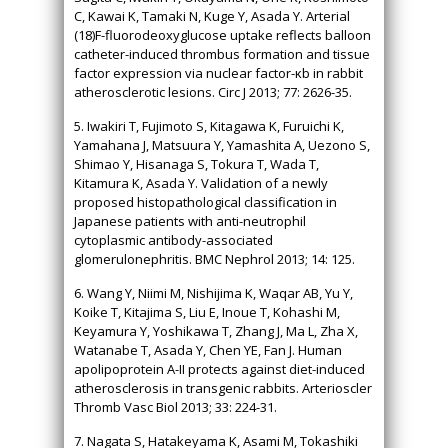
C, Kawai K, Tamaki N, Kuge Y, Asada Y. Arterial
(18)F-fluorodeoxyglucose uptake reflects balloon
catheter-induced thrombus formation and tissue
factor expression via nuclear factor-κb in rabbit
atherosclerotic lesions. Circ J 2013; 77: 2626-35.
5. Iwakiri T, Fujimoto S, Kitagawa K, Furuichi K,
Yamahana J, Matsuura Y, Yamashita A, Uezono S,
Shimao Y, Hisanaga S, Tokura T, Wada T,
Kitamura K, Asada Y. Validation of a newly
proposed histopathological classification in
Japanese patients with anti-neutrophil
cytoplasmic antibody-associated
glomerulonephritis. BMC Nephrol 2013; 14: 125.
6. Wang Y, Niimi M, Nishijima K, Waqar AB, Yu Y,
Koike T, Kitajima S, Liu E, Inoue T, Kohashi M,
Keyamura Y, Yoshikawa T, Zhang J, Ma L, Zha X,
Watanabe T, Asada Y, Chen YE, Fan J. Human
apolipoprotein A-II protects against diet-induced
atherosclerosis in transgenic rabbits. Arterioscler
Thromb Vasc Biol 2013; 33: 224-31.
7. Nagata S, Hatakeyama K, Asami M, Tokashiki