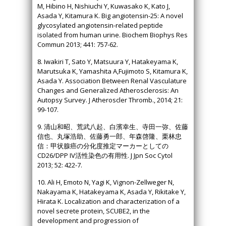
M, Hibino H, Nishiuchi Y, Kuwasako K, Kato J,
Asada Y, Kitamura K. Big angiotensin-25: A novel
glycosylated angiotensin-related peptide
isolated from human urine. Biochem Biophys Res
Commun 2013; 441: 757-62.
8. Iwakiri T, Sato Y, Matsuura Y, Hatakeyama K,
Marutsuka K, Yamashita A,Fujimoto S, Kitamura K,
Asada Y. Association Between Renal Vasculature
Changes and Generalized Atherosclerosis: An
Autopsy Survey. J Atheroscler Thromb., 2014; 21:
99-107.
9. 清山和昭、荒武八起、白濱幸生、寺田一弥、佐藤
信也、丸塚浩助、佐藤勇一郎、年森啓隆、栗林忠
信：甲状腺癌の分化度推定マーカーとしての
CD26/DPP IV活性染色の有用性. J Jpn Soc Cytol
2013; 52: 422-7.
10. Ali H, Emoto N, Yagi K, Vignon-Zellweger N,
Nakayama K, Hatakeyama K, Asada Y, Rikitake Y,
Hirata K. Localization and characterization of a
novel secrete protein, SCUBE2, in the
development and progression of