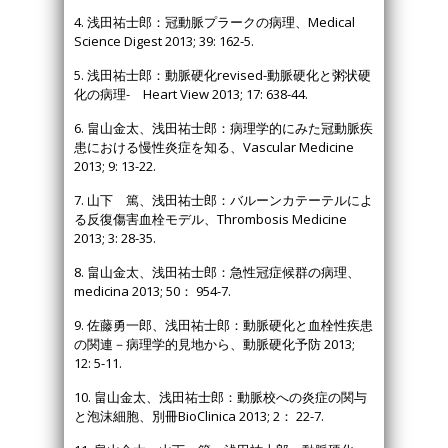
4. 浅田祐士郎：冠動脈プラークの病理、Medical
Science Digest 2013; 39: 162-5.
5. 浅田祐士郎：動脈硬化revised-動脈硬化と粥状硬
化の病理- Heart View 2013; 17: 638-44.
6. 畠山金太、浅田祐士郎：病理学的にみた冠動脈疾
患における慢性炎症を知る、Vascular Medicine
2013; 9: 13-22.
7. 山下 篤、浅田祐士郎：バルーンカテーテルによ
る反復傷害血栓モデル、Thrombosis Medicine
2013; 3: 28-35.
8. 畠山金太、浅田祐士郎：急性冠症候群の病理、
medicina 2013; 50： 954-7.
9. 佐藤勇一郎、浅田祐士郎：動脈硬化と血栓性疾患
の関連－病理学的見地から、動脈硬化予防 2013;
12: 5-11.
10. 畠山金太、浅田祐士郎：動脈校への炎症の関与
と泡沫細胞、別冊BioClinica 2013; 2： 22-7.