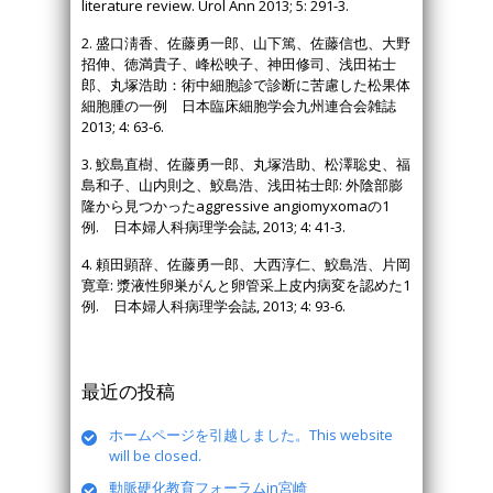
literature review. Urol Ann 2013; 5: 291-3.
2. 盛口淸香、佐藤勇一郎、山下篤、佐藤信也、大野
招伸、徳満貴子、峰松映子、神田修司、浅田祐士
郎、丸塚浩助：術中細胞診で診断に苦慮した松果体
細胞腫の一例 日本臨床細胞学会九州連合会雑誌
2013; 4: 63-6.
3. 鮫島直樹、佐藤勇一郎、丸塚浩助、松澤聡史、福
島和子、山内則之、鮫島浩、浅田祐士郎: 外陰部膨
隆から見つかったaggressive angiomyxomaの1
例. 日本婦人科病理学会誌, 2013; 4: 41-3.
4. 頼田顕辞、佐藤勇一郎、大西淳仁、鮫島浩、片岡
寛章: 漿液性卵巣がんと卵管采上皮内病変を認めた1
例. 日本婦人科病理学会誌, 2013; 4: 93-6.
最近の投稿
ホームページを引越しました。This website
will be closed.
動脈硬化教育フォーラムin宮崎