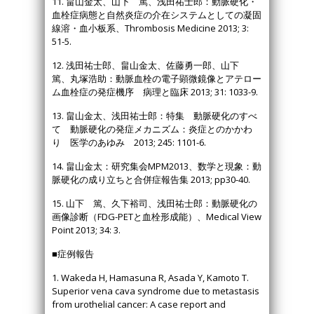
11. 畠山金太、山下 篤、浅田祐士郎：動脈硬化・
血栓症病態と自然炎症の介在システムとしての凝固
線溶・血小板系、Thrombosis Medicine 2013; 3:
51-5.
12. 浅田祐士郎、畠山金太、佐藤勇一郎、山下
篤、丸塚浩助：動脈血栓の電子顕微鏡像とアテロー
ム血栓症の発症機序 病理と臨床 2013; 31: 1033-9.
13. 畠山金太、浅田祐士郎：特集 動脈硬化のすべ
て 動脈硬化の発症メカニズム：炎症とのかかわ
り 医学のあゆみ 2013; 245: 1101-6.
14. 畠山金太：研究集会MPM2013、数学と現象：動
脈硬化の成り立ちと合併症報告集 2013; pp30-40.
15. 山下 篤、久下裕司、浅田祐士郎：動脈硬化の
画像診断（FDG-PETと血栓形成能）、Medical View
Point 2013; 34: 3.
■症例報告
1. Wakeda H, Hamasuna R, Asada Y, Kamoto T.
Superior vena cava syndrome due to metastasis
from urothelial cancer: A case report and