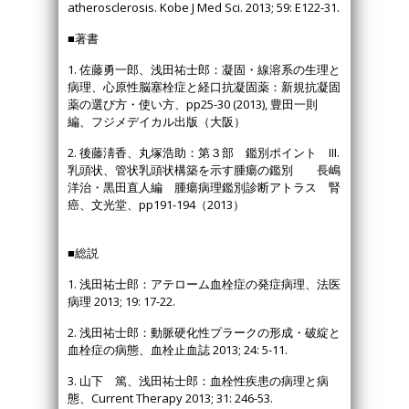
atherosclerosis. Kobe J Med Sci. 2013; 59: E122-31.
■著書
1. 佐藤勇一郎、浅田祐士郎：凝固・線溶系の生理と
病理、心原性脳塞栓症と経口抗凝固薬：新規抗凝固
薬の選び方・使い方、pp25-30 (2013), 豊田一則
編、フジメデイカル出版（大阪）
2. 後藤淸香、丸塚浩助：第３部 鑑別ポイント III.
乳頭状、管状乳頭状構築を示す腫瘍の鑑別 長嶋
洋治・黒田直人編 腫瘍病理鑑別診断アトラス 腎
癌、文光堂、pp191-194（2013）
■総説
1. 浅田祐士郎：アテローム血栓症の発症病理、法医
病理 2013; 19: 17-22.
2. 浅田祐士郎：動脈硬化性プラークの形成・破綻と
血栓症の病態、血栓止血誌 2013; 24: 5-11.
3. 山下 篤、浅田祐士郎：血栓性疾患の病理と病
態、Current Therapy 2013; 31: 246-53.