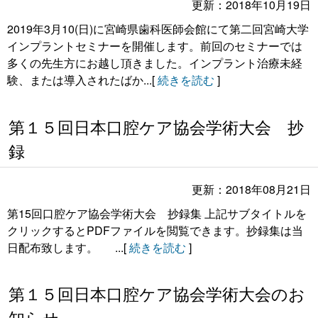
更新：2018年10月19日
業績
2019年3月10(日)に宮崎県歯科医師会館にて第二回宮崎大学
インプラントセミナーを開催します。前回のセミナーでは
医療者へ
多くの先生方にお越し頂きました。インプラント治療未経
験、または導入されたばか...[
続きを読む
]
一般の方へ
第１５回日本口腔ケア協会学術大会 抄
録
更新：2018年08月21日
第15回口腔ケア協会学術大会 抄録集 上記サブタイトルを
クリックするとPDFファイルを閲覧できます。抄録集は当
日配布致します。 ...[
続きを読む
]
第１５回日本口腔ケア協会学術大会のお
知らせ