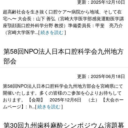
更新：2025年12月10日
業績
超高齢社会を生き抜く口腔ケア〜病院から地域、そして在
宅へ〜 大会長：山下 善弘（宮崎大学医学部感覚運動医学講
医療者へ
座顎顔面口腔外科学分野 教授）準備委員長：甲斐 亮乃介
（宮崎大学医学...[
続きを読む
]
一般の方へ
第58回NPO法人日本口腔科学会九州地方
部会
更新：2025年06月18日
第58回NPO法人日本口腔科学会九州地方部会を宮崎県にて
開催いたします。多くの皆様のご参加を心よりお待ちして
おります。 【会期】 2025年12月6日 （土） 【大会ホー
ムページ】: h...[
続きを読む
]
第30回九州歯科麻酔シンポジウム演題募