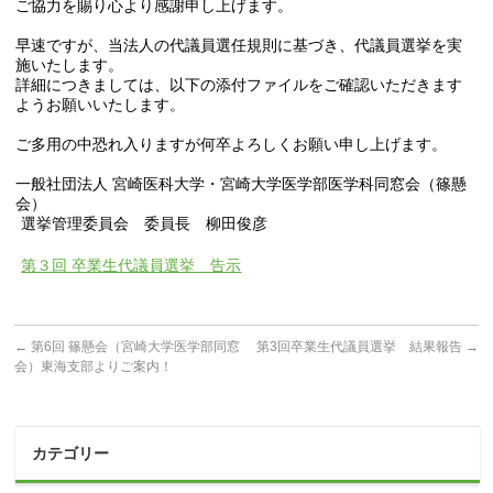
ご協力を賜り心より感謝申し
上げます。
早速ですが、当法人の代議員選任規則に基づき、
代議員選挙を実
施いたします。
詳細につきましては、以下の添付ファイルをご確認い
ただきます
ようお願いいたします。
ご多用の中恐れ入りますが何卒よろしくお願い
申し上げます。
一般社団法人 宮崎医科大学・
宮崎大学医学部医学科同窓会（篠懸
会）
選挙管理委員会 委員長 柳田俊彦
第３回 卒業生代議員選挙 告示
←
第6回 篠懸会（宮崎大学医学部同窓
第3回卒業生代議員選挙 結果報告
→
会）東海支部よりご案内！
カテゴリー