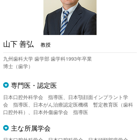
業績
医療者へ
山下 善弘
教授
一般の方へ
九州歯科大学 歯学部 歯学科1993年卒業
博士（歯学）
専門医・認定医
日本口腔外科学会 指導医、日本顎顔面インプラント学
会 指導医、日本がん治療認定医機構 暫定教育医（歯科
口腔外科）、日本外傷歯学会 指導医
主な所属学会
日本口腔外科学会、日本口腔科学会、日本頭頸部癌学会、