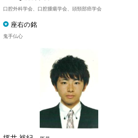
口腔外科学会、口腔腫瘍学会、頭頸部癌学会
座右の銘
鬼手仏心
坪井 裕紀