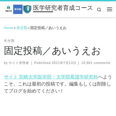
医学研究者育成コース
Skip to content
Search
Me
Home
»
未分類
»
固定投稿／あいうえお
未分類
固定投稿／あいうえお
by
サイト管理者
|
Published
2021年7月13日
|
16,981 comments
サイト 宮崎大学医学部・大学院看護学研究科
へよう
こそ。これは最初の投稿です。編集もしくは削除し
てブログを始めてください !